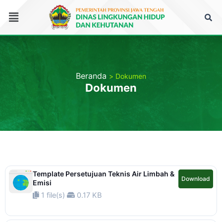
Lewati
Menu
ke
konten
Beranda
Dokumen
Dokumen
Template Persetujuan Teknis Air Limbah &
Download
Emisi
1 file(s)
0.17 KB