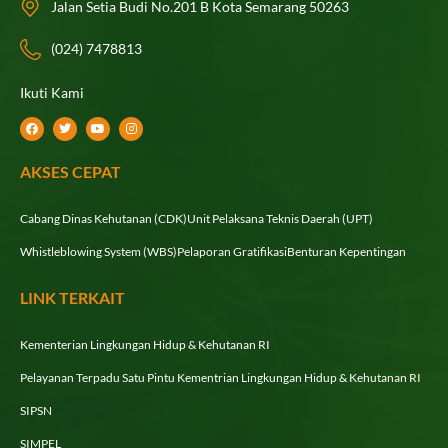
Jalan Setia Budi No.201 B Kota Semarang 50263
(024) 7478813
Ikuti Kami
F
T
Y
I
a
w
o
n
c
i
u
s
e
t
t
t
AKSES CEPAT
b
t
u
a
o
e
b
g
o
r
e
r
k
a
Cabang Dinas Kehutanan (CDK)
Unit Pelaksana Teknis Daerah (UPT)
m
Whistleblowing System (WBS)
Pelaporan Gratifikasi
Benturan Kepentingan
LINK TERKAIT
Kementerian Lingkungan Hidup & Kehutanan RI
Pelayanan Terpadu Satu Pintu Kementrian Lingkungan Hidup & Kehutanan RI
SIPSN
SIMPEL