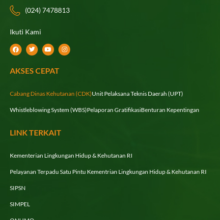
(024) 7478813
Ikuti Kami
F
T
Y
I
a
w
o
n
c
i
u
s
e
t
t
t
AKSES CEPAT
b
t
u
a
o
e
b
g
o
r
e
r
k
a
Cabang Dinas Kehutanan (CDK)
Unit Pelaksana Teknis Daerah (UPT)
m
Whistleblowing System (WBS)
Pelaporan Gratifikasi
Benturan Kepentingan
LINK TERKAIT
Kementerian Lingkungan Hidup & Kehutanan RI
Pelayanan Terpadu Satu Pintu Kementrian Lingkungan Hidup & Kehutanan RI
SIPSN
SIMPEL