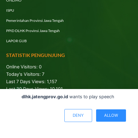
ONLIMO
ISPU
Pemerintahan Provinsi Jawa Tengah
PPID DLHK Provinsi Jawa Tengah
LAPOR GUB
STATISTIK PENGUNJUNG
Online Visitors:
0
Today's Visitors:
7
Last 7 Days Views:
1,157
Last 30 Days Views:
10,101
Total Visitors:
105,951
dlhk.jatengprov.go.id
wants to play speech
DENY
ALLOW