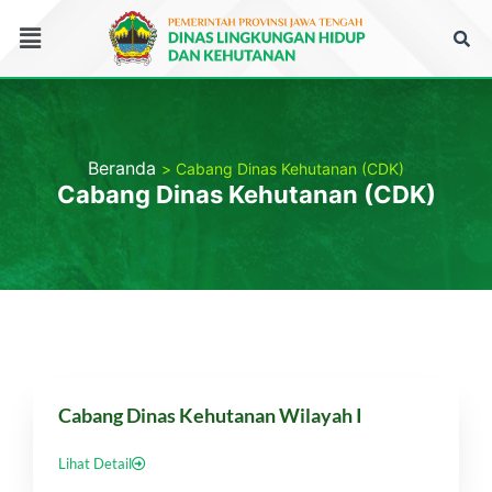
Lewati
Menu
ke
konten
Beranda
Cabang Dinas Kehutanan (CDK)
Cabang Dinas Kehutanan (CDK)
Cabang Dinas Kehutanan Wilayah I
Lihat Detail