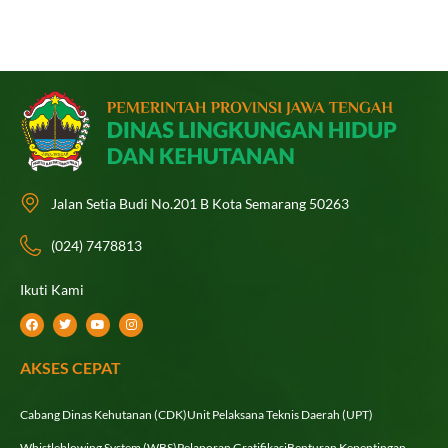
Jalan Setia Budi No.201 B Kota Semarang 50263
(024) 7478813
Ikuti Kami
F
T
Y
I
a
w
o
n
c
i
u
s
e
t
t
t
AKSES CEPAT
b
t
u
a
o
e
b
g
o
r
e
r
k
a
Cabang Dinas Kehutanan (CDK)
Unit Pelaksana Teknis Daerah (UPT)
m
Whistleblowing System (WBS)
Pelaporan Gratifikasi
Benturan Kepentingan