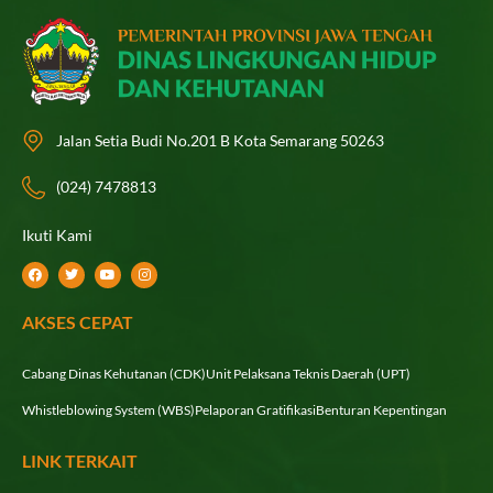
Jalan Setia Budi No.201 B Kota Semarang 50263
(024) 7478813
Ikuti Kami
F
T
Y
I
a
w
o
n
c
i
u
s
e
t
t
t
AKSES CEPAT
b
t
u
a
o
e
b
g
o
r
e
r
k
a
Cabang Dinas Kehutanan (CDK)
Unit Pelaksana Teknis Daerah (UPT)
m
Whistleblowing System (WBS)
Pelaporan Gratifikasi
Benturan Kepentingan
LINK TERKAIT