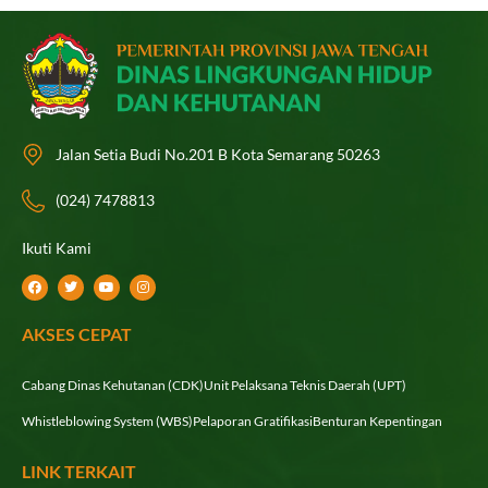
Jalan Setia Budi No.201 B Kota Semarang 50263
(024) 7478813
Ikuti Kami
F
T
Y
I
a
w
o
n
c
i
u
s
e
t
t
t
AKSES CEPAT
b
t
u
a
o
e
b
g
o
r
e
r
k
a
Cabang Dinas Kehutanan (CDK)
Unit Pelaksana Teknis Daerah (UPT)
m
Whistleblowing System (WBS)
Pelaporan Gratifikasi
Benturan Kepentingan
LINK TERKAIT