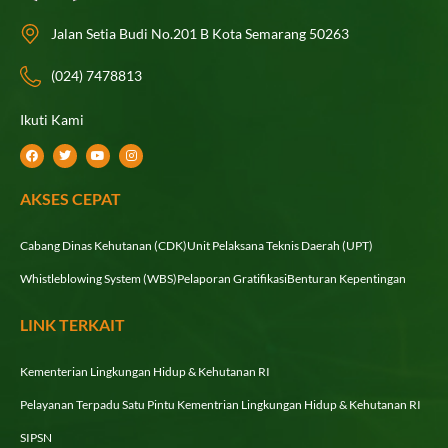
Jalan Setia Budi No.201 B Kota Semarang 50263
(024) 7478813
Ikuti Kami
F
T
Y
I
a
w
o
n
c
i
u
s
e
t
t
t
AKSES CEPAT
b
t
u
a
o
e
b
g
o
r
e
r
k
a
Cabang Dinas Kehutanan (CDK)
Unit Pelaksana Teknis Daerah (UPT)
m
Whistleblowing System (WBS)
Pelaporan Gratifikasi
Benturan Kepentingan
LINK TERKAIT
Kementerian Lingkungan Hidup & Kehutanan RI
Pelayanan Terpadu Satu Pintu Kementrian Lingkungan Hidup & Kehutanan RI
SIPSN