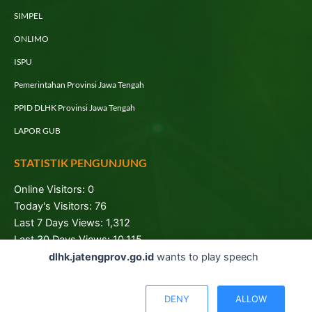
SIMPEL
ONLIMO
ISPU
Pemerintahan Provinsi Jawa Tengah
PPID DLHK Provinsi Jawa Tengah
LAPOR GUB
STATISTIK PENGUNJUNG
Online Visitors:
0
Today's Visitors:
76
Last 7 Days Views:
1,312
Last 30 Days Views:
10,115
Total Visitors:
106,126
dlhk.jatengprov.go.id
wants to play speech
DENY
ALLOW